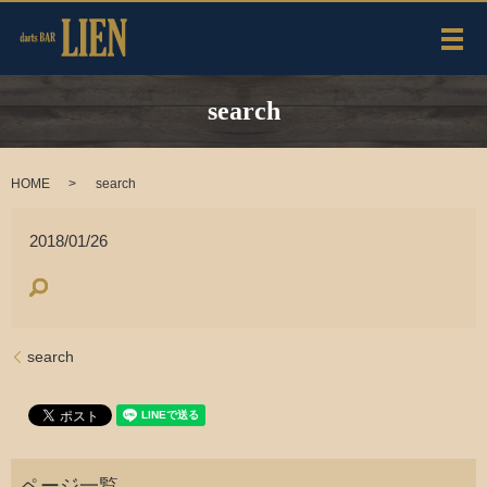
メ
search
HOME
search
2018/01/26
search