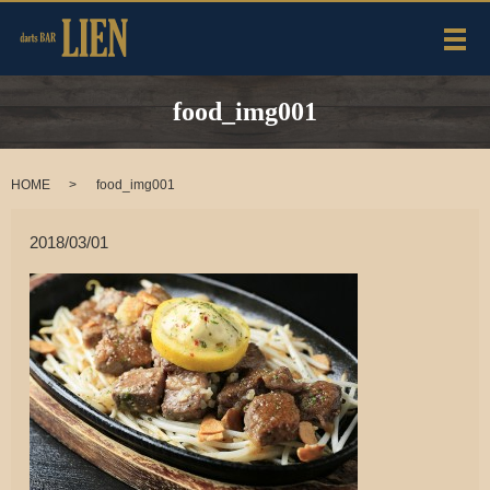
メ
food_img001
HOME
food_img001
2018/03/01