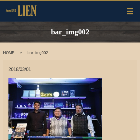
メ
bar_img002
HOME
bar_img002
2018/03/01